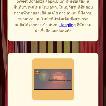
Sweet Bonanza สล็อตเป็นเกมที่มีชื่อเสียงใน
พื้นที่ประเทศไทย โดยเฉพาะในหมู่วัยรุ่นที่ชื่นชอบ
ความท้าทายและสีสันสดใส การเล่นเกมนี้มีความ
สนุกสนานและโบนัสที่น่าตื่นเต้น ซึ่งสามารถ
สัมผัสได้จากการเข้าเล่นกับ
Hengjing
ที่มีความ
น่าเชื่อถือและปลอดภัย