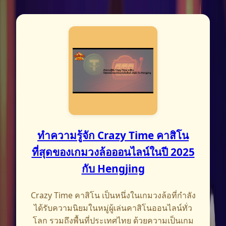
ทำความรู้จัก Crazy Time คาสิโน
ที่สุดของเกมวงล้อออนไลน์ในปี 2025
กับ Hengjing
Crazy Time คาสิโน เป็นหนึ่งในเกมวงล้อที่กำลัง
ได้รับความนิยมในหมู่ผู้เล่นคาสิโนออนไลน์ทั่ว
โลก รวมถึงพื้นที่ประเทศไทย ด้วยความเป็นเกม