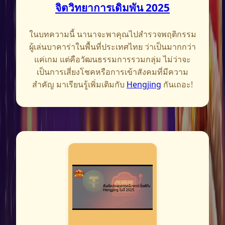
จิตวิทยาการเดิมพัน 2025
ในบทความนี้ นานาจะพาคุณไปสำรวจพฤติกรรม
ผู้เล่นบาคาร่าในพื้นที่ประเทศไทย ว่าเป็นมากกว่า
แค่เกม แต่คือวัฒนธรรมการรวมกลุ่ม ไม่ว่าจะ
เป็นการเสี่ยงโชคหรือการเข้าสังคมที่มีความ
สำคัญ มาเรียนรู้เพิ่มเติมกับ
Hengjing
กันเถอะ!