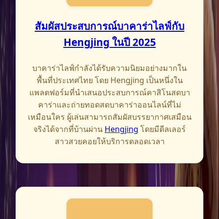
สัมผัสประสบการณ์บาคาร่าไลฟ์กับ
Hengjing ในปี 2025
บาคาร่าไลฟ์กำลังได้รับความนิยมอย่างมากใน
พื้นที่ประเทศไทย โดย Hengjing เป็นหนึ่งใน
แพลตฟอร์มที่นำเสนอประสบการณ์คาสิโนสดบา
คาร่าและถ่ายทอดสดบาคาร่าออนไลน์ที่ไม่
เหมือนใคร ผู้เล่นสามารถสัมผัสบรรยากาศเสมือน
จริงได้จากที่บ้านผ่าน
Hengjing
โดยมีดีลเลอร์
สาวสวยคอยให้บริการตลอดเวลา