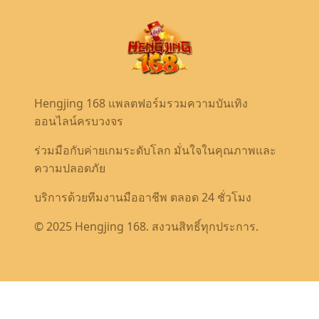
Hengjing 168 แพลตฟอร์มรวมความบันเทิง
ออนไลน์ครบวงจร
ร่วมมือกับค่ายเกมระดับโลก มั่นใจในคุณภาพและ
ความปลอดภัย
บริการด้วยทีมงานมืออาชีพ ตลอด 24 ชั่วโมง
© 2025 Hengjing 168. สงวนสิทธิ์ทุกประการ.