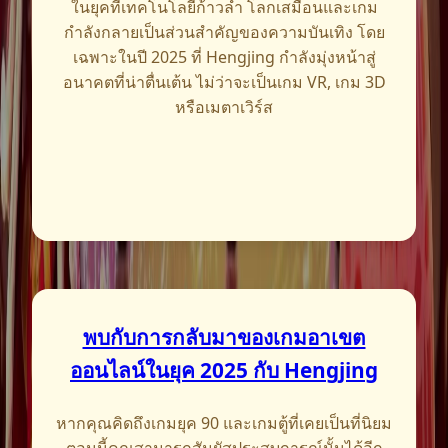
ในยุคที่เทคโนโลยีก้าวล้ำ โลกเสมือนและเกม
กำลังกลายเป็นส่วนสำคัญของความบันเทิง โดย
เฉพาะในปี 2025 ที่ Hengjing กำลังมุ่งหน้าสู่
อนาคตที่น่าตื่นเต้น ไม่ว่าจะเป็นเกม VR, เกม 3D
หรือเมตาเวิร์ส
พบกับการกลับมาของเกมอาเขต
ออนไลน์ในยุค 2025 กับ Hengjing
หากคุณคิดถึงเกมยุค 90 และเกมตู้ที่เคยเป็นที่นิยม
ตอนนี้คุณสามารถสัมผัสประสบการณ์นั้นได้อีก