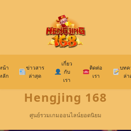
เกี่ยว
หน้า
ข่าวสาร
ติดต่อ
บทค
กับ
หลัก
ล่าสุด
เรา
ล่า
เรา
Hengjing 168
ศูนย์รวมเกมออนไลน์ยอดนิยม