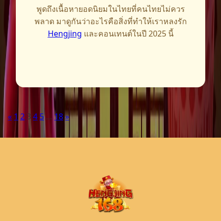
พูดถึงเนื้อหายอดนิยมในไทยที่คนไทยไม่ควร
พลาด มาดูกันว่าอะไรคือสิ่งที่ทำให้เราหลงรัก
Hengjing
และคอนเทนต์ในปี 2025 นี้
Posts
«
1
2
3
4
5
…
18
»
pagination