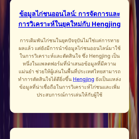
ข้อมูลไก่ชนออนไลน์: การจัดการและ
การวิเคราะห์ในยุคใหม่กับ Hengjing
การเดิมพันไก่ชนในยุคปัจจุบันไม่ใช่แค่การทาย
ผลแล้ว แต่ยังมีการนำข้อมูลไก่ชนออนไลน์มาใช้
ในการวิเคราะห์และตัดสินใจ ซึ่ง Hengjing เป็น
หนึ่งในแพลตฟอร์มที่นำเสนอข้อมูลที่มีความ
แม่นยำ ช่วยให้ผู้เล่นในพื้นที่ประเทศไทยสามารถ
ทำการตัดสินใจได้ดียิ่งขึ้น
Hengjing
ยังเป็นแหล่ง
ข้อมูลที่น่าเชื่อถือในการวิเคราะห์ไก่ชนและเพิ่ม
ประสบการณ์การเล่นให้กับผู้ใช้