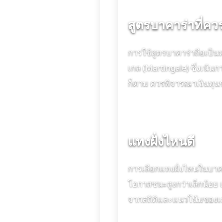
สูตรบาคาร่าที่ควรร
การใช้สูตรบาคาร่าถือเป็นห
เกล (Martingale) ซึ่งเน้นก
ก็ตาม ควรพิจารณาเงินทุนของ
แทงฝั่งไหนดี
การเลือกแทงฝั่งไหนในบาค
โอกาสชนะสูงกว่าเล็กน้อย 
จากสถิติและแนวโน้มของ