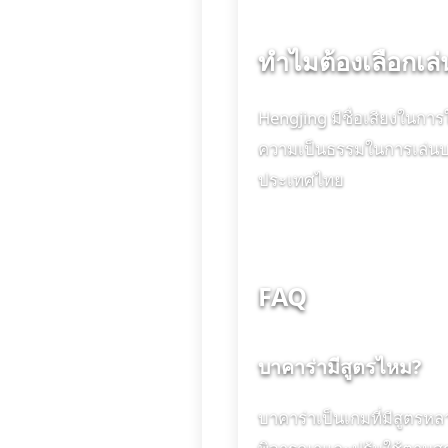
ทำไมต้องเลือกเล
Hengjing มีชื่อเสียงในการ
ความเป็นธรรมในการเล่นบาคา
ประเทศไทย
FAQ
บาคาร่ามีสูตรไหม?
บาคาร่าเป็นเกมที่มีสูตรห