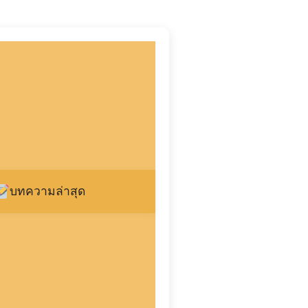
บทความล่าสุด