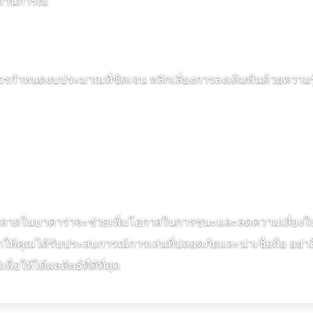
ถานการณ์
น ควรกำหนดงบประมาณที่ชัดเจน หลีกเลี่ยงการลงเดิมพันด้วยความรู
ดพลาดในบาคาร่าจะช่วยเพิ่มโอกาสในการชนะและลดความเสี่ยงในก
ห้คุณได้รับประสบการณ์การเล่นที่ปลอดภัยและน่าเชื่อถือ อย่าลืม
ื่อให้ได้ผลลัพธ์ที่ดีที่สุด