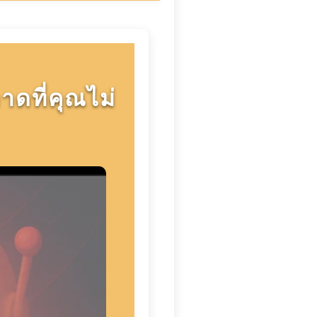
ดที่คุณไม่