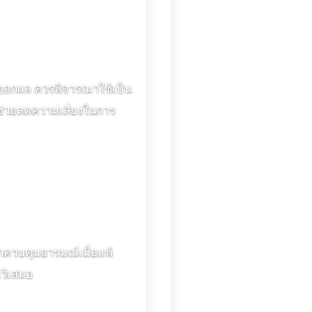
รออกผล ควรพิจารณาใช้เป็น
ะช่วยลดความเสี่ยงในการ
ักควบคุมอารมณ์เมื่อแพ้
ว้เสมอ