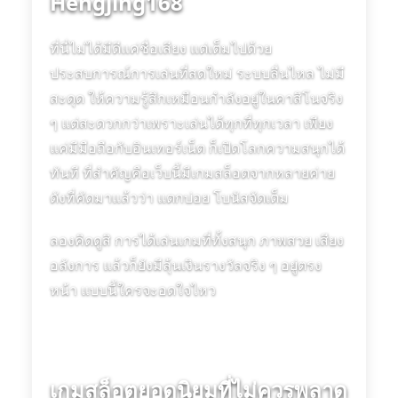
Hengjing168
ที่นี่ไม่ได้มีดีแค่ชื่อเสียง แต่เต็มไปด้วย
ประสบการณ์การเล่นที่สดใหม่ ระบบลื่นไหล ไม่มี
สะดุด ให้ความรู้สึกเหมือนกำลังอยู่ในคาสิโนจริง
ๆ แต่สะดวกกว่าเพราะเล่นได้ทุกที่ทุกเวลา เพียง
แค่มีมือถือกับอินเทอร์เน็ต ก็เปิดโลกความสนุกได้
ทันที ที่สำคัญคือเว็บนี้มีเกมสล็อตจากหลายค่าย
ดังที่คัดมาแล้วว่า แตกบ่อย โบนัสจัดเต็ม
ลองคิดดูสิ การได้เล่นเกมที่ทั้งสนุก ภาพสวย เสียง
อลังการ แล้วก็ยังมีลุ้นเงินรางวัลจริง ๆ อยู่ตรง
หน้า แบบนี้ใครจะอดใจไหว
เกมสล็อตยอดนิยมที่ไม่ควรพลาด