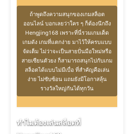
ถ้าพูดถึงความสนุกของเกมสล็อต
ออนไลน์ บอกเลยว่าใคร ๆ ก็ต้องนึกถึง
Hengjing168 เพราะที่นี่รวมเกมเด็ด
เกมดัง เกมที่แตกง่าย มาไว้ให้ครบแบบ
จัดเต็ม ไม่ว่าจะเป็นสายปั่นมือใหม่หรือ
สายเซียนตัวยง ก็สามารถสนุกไปกับเกม
สล็อตได้แบบไม่มีเบื่อ ที่สำคัญคือเล่น
ง่าย ไม่ซับซ้อน แถมยังมีโอกาสลุ้น
รางวัลใหญ่กันได้ทุกวัน
ทำไมต้องเล่นสล็อตที่