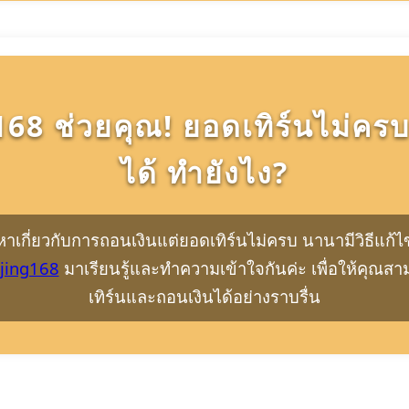
8 ช่วยคุณ! ยอดเทิร์นไม่ครบ
ได้ ทำยังไง?
เกี่ยวกับการถอนเงินแต่ยอดเทิร์นไม่ครบ นานามีวิธีแก
jing168
มาเรียนรู้และทำความเข้าใจกันค่ะ เพื่อให้คุณส
เทิร์นและถอนเงินได้อย่างราบรื่น