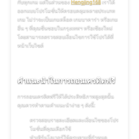
กับทุกเกม แต่ในส่วนของ
Hengjing168
เราได้
ออกแบบโปรโมชั่นให้ครอบคลุมหลายประเภท
เกม ไม่ว่าจะเป็นเกมสล็อต เกมบาคาร่า หรือเกม
อื่น ๆ ที่คุณชื่นชอบในกรุงเทพฯ หรือเชียงใหม่
โดยสามารถตรวจสอบเงื่อนไขการใช้โปรได้ที่
หน้าเว็บไซต์
คำแนะนำในการถอนเครดิตฟรี
การถอนเครดิตฟรีให้ได้ประสิทธิภาพสูงสุดนั้น
คุณควรทำตามคำแนะนำง่าย ๆ ดังนี้:
ตรวจสอบรายละเอียดและเงื่อนไขของโปร
โมชั่นที่คุณเลือกใช้
ทำเทิร์นโอเวอร์ให้ครบตามที่กำหนด