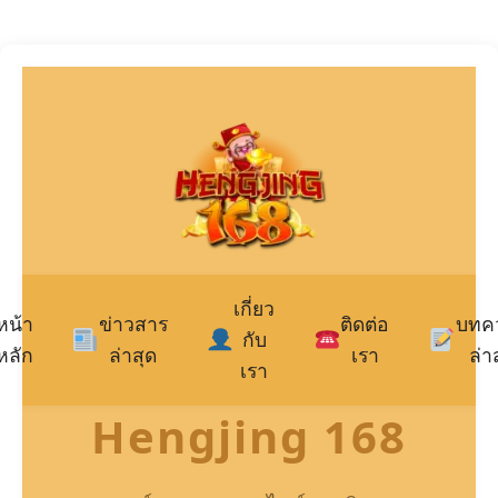
เกี่ยว
หน้า
ข่าวสาร
ติดต่อ
บทค
กับ
หลัก
ล่าสุด
เรา
ล่า
เรา
Hengjing 168