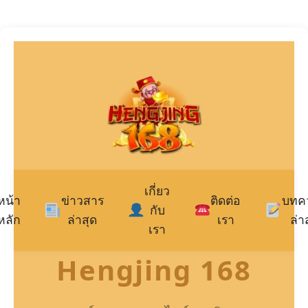
เกี่ยว
หน้า
ข่าวสาร
ติดต่อ
บทค
กับ
หลัก
ล่าสุด
เรา
ล่า
เรา
Hengjing 168