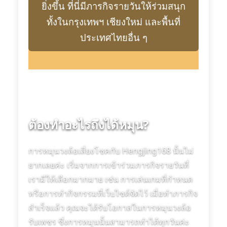
ยิ่งขึ้น ที่นี่มีภารกิจรายวันให้ร่วมสนุก
ทั้งในกรุงเทพฯ เชียงใหม่ และพื้นที่
ประเทศไทยอื่น ๆ
ต้องทำอะไรถึงได้หมุน?
การหมุนวงล้อเสี่ยงโชคกับ Hengjing168 นั้นไม่
ยากเลยค่ะ เริ่มจากการเข้าร่วมภารกิจรายวันที่
เรามีให้เลือกมากมาย เช่น การเล่นเกมที่กำหนด
หรือการทำกิจกรรมที่เว็บไซต์จัดไว้ เมื่อทำภารกิจ
สำเร็จแล้ว คุณจะได้รับโอกาสในการหมุนวงล้อ
รับเพชร ซึ่งการหมุนนั้นสามารถทำได้ทุกวันค่ะ