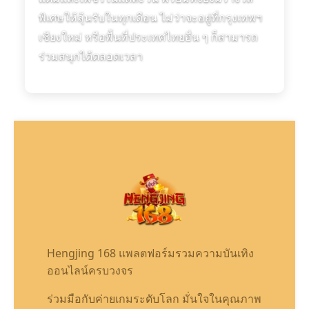
พิเศษให้ลุ้นรับในทุกเดือน ไม่ว่าจะอยู่ที่กรุงเทพฯ
เชียงใหม่ หรือพื้นที่ประเทศไทยอื่น ๆ ก็สามารถ
ร่วมสนุกได้ตลอดเวลา
Hengjing 168 แพลตฟอร์มรวมความบันเทิง
ออนไลน์ครบวงจร
ร่วมมือกับค่ายเกมระดับโลก มั่นใจในคุณภาพ