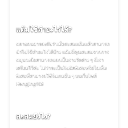
แต้มใช้ทำอะไรได้?
หลายคนอาจสงสัยว่าเมื่อสะสมแต้มแล้วสามารถ
นำไปใช้ทำอะไรได้บ้าง แต้มที่คุณสะสมจากการ
หมุนวงล้อสามารถแลกเป็นรางวัลต่าง ๆ ที่เรา
เตรียมไว้ค่ะ ไม่ว่าจะเป็นโบนัสพิเศษหรือไอเท็ม
พิเศษที่สามารถใช้ในเกมอื่น ๆ บนเว็บไซต์
Hengjing168
สะสมยังไง?