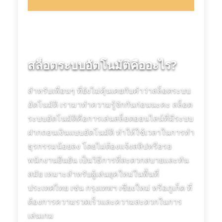
สล็อตระบบอัตโนมัติคืออะไร?
สำหรับเพื่อนๆ ที่ยังไม่คุ้นเคยกับคำว่าสล็อตระบบ
อัตโนมัติ เรามาทำความรู้จักกันก่อนนะคะ สล็อต
ระบบอัตโนมัติคือการเล่นสล็อตออนไลน์ที่มีระบบ
ฝากถอนเงินแบบอัตโนมัติ ทำให้ใช้เวลาในการทำ
ธุรกรรมน้อยลง โดยไม่ต้องแจ้งสลิปหรือรอ
พนักงานยืนยัน เป็นวิธีการที่สะดวกสบายและทัน
สมัย เหมาะสำหรับผู้เล่นยุคใหม่ในพื้นที่
ประเทศไทย เช่น กรุงเทพฯ เชียงใหม่ หรือภูเก็ต ที่
ต้องการความรวดเร็วและความสะดวกในการ
เล่นเกม