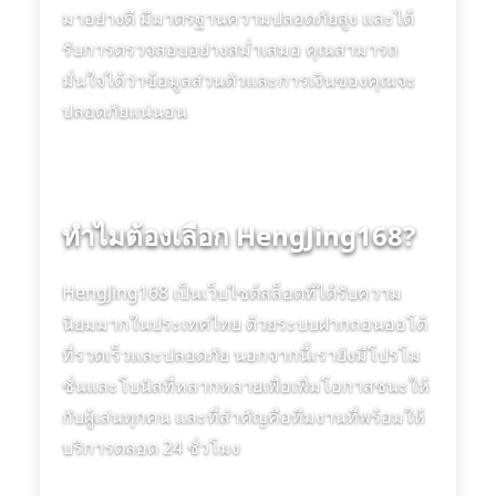
มาอย่างดี มีมาตรฐานความปลอดภัยสูง และได้
รับการตรวจสอบอย่างสม่ำเสมอ คุณสามารถ
มั่นใจได้ว่าข้อมูลส่วนตัวและการเงินของคุณจะ
ปลอดภัยแน่นอน
ทำไมต้องเลือก HengJing168?
HengJing168 เป็นเว็บไซต์สล็อตที่ได้รับความ
นิยมมากในประเทศไทย ด้วยระบบฝากถอนออโต้
ที่รวดเร็วและปลอดภัย นอกจากนี้เรายังมีโปรโม
ชั่นและโบนัสที่หลากหลายเพื่อเพิ่มโอกาสชนะให้
กับผู้เล่นทุกคน และที่สำคัญคือทีมงานที่พร้อมให้
บริการตลอด 24 ชั่วโมง