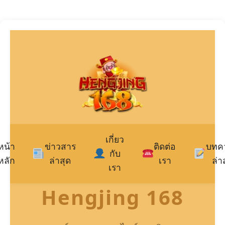
เกี่ยว
หน้า
ข่าวสาร
ติดต่อ
บทค
กับ
หลัก
ล่าสุด
เรา
ล่า
เรา
Hengjing 168