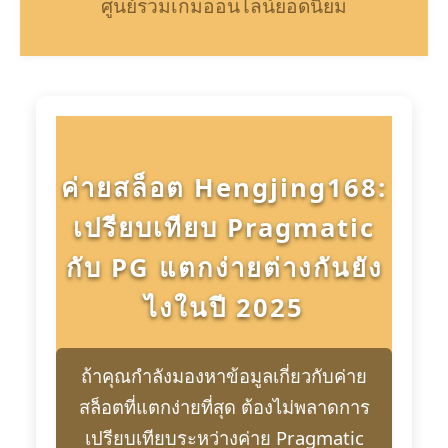
ศูนย์รวมเกมออนไลน์ยอดนิยม
ค่ายสล็อต Hengjing168:
เปรียบเทียบ Pragmatic
กับ PG แตกง่ายต่างกันยัง
ไงในปี 2025
ถ้าคุณกำลังมองหาข้อมูลเกี่ยวกับค่าย
สล็อตที่แตกง่ายที่สุด ต้องไม่พลาดการ
เปรียบเทียบระหว่างค่าย Pragmatic