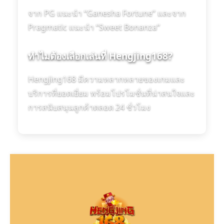
จาก PG แนะนำ “Ganesha Fortune” และจาก
Pragmatic แนะนำ “Sweet Bonanza”
ทำไมต้องเลือกเล่นที่ Hengjing168?
Hengjing168 มีความหลากหลายของเกมและ
บริการที่ยอดเยี่ยม พร้อมโปรโมชั่นที่น่าสนใจและ
การสนับสนุนลูกค้าตลอด 24 ชั่วโมง