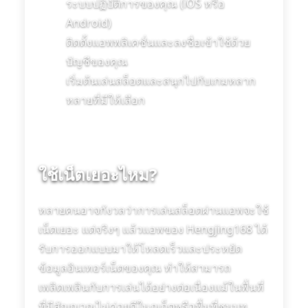
ระบบปฏิบัติการของคุณ (iOS หรือ
Android)
ติดตั้งแอพพลิเคชั่นและลงชื่อเข้าใช้ด้วย
บัญชีของคุณ
เริ่มต้นเล่นสล็อตและสนุกไปกับเกมหลาก
หลายที่มีให้เลือก
ใช้เน็ตเยอะไหม?
หลายคนอาจกังวลว่าการเล่นสล็อตผ่านแอพจะใช้
เน็ตเยอะ แต่จริงๆ แล้วแอพของ Hengjing168 ได้
รับการออกแบบมาให้โหลดเร็วและประหยัด
ข้อมูลอินเทอร์เน็ตของคุณ ทำให้สามารถ
เพลิดเพลินกับการเล่นได้อย่างต่อเนื่องแม้ในพื้นที่
ที่มีสัญญาณไม่ค่อยดีในภูเก็ตหรือพื้นที่ชนบท