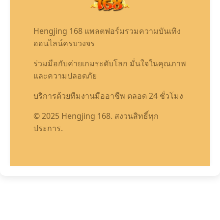
Hengjing 168 แพลตฟอร์มรวมความบันเทิง
ออนไลน์ครบวงจร
ร่วมมือกับค่ายเกมระดับโลก มั่นใจในคุณภาพ
และความปลอดภัย
บริการด้วยทีมงานมืออาชีพ ตลอด 24 ชั่วโมง
© 2025 Hengjing 168. สงวนสิทธิ์ทุก
ประการ.