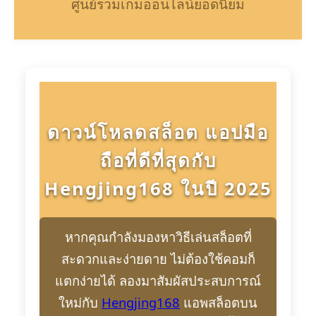
ศูนย์รวมเกมออนไลน์ยอดนิยม
ดาวน์โหลดสล็อต แอปมือ
ถือที่ดีที่สุดกับ
Hengjing168 ในปี 2025
หากคุณกำลังมองหาวิธีเล่นสล็อตที่
สะดวกและง่ายดาย ไม่ต้องใช้คอมก็
แตกง่ายได้ ลองมาสัมผัสประสบการณ์
ใหม่กับ
Hengjing168
แอพสล็อตบน