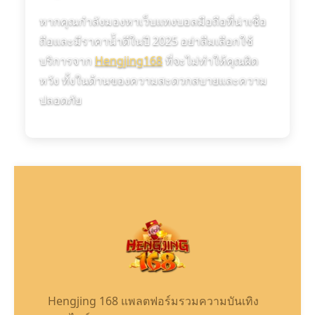
หากคุณกำลังมองหาเว็บแทงบอลมือถือที่น่าเชื่อ
ถือและมีราคาน้ำดีในปี 2025 อย่าลืมเลือกใช้
บริการจาก
Hengjing168
ที่จะไม่ทำให้คุณผิด
หวัง ทั้งในด้านของความสะดวกสบายและความ
ปลอดภัย
Hengjing 168 แพลตฟอร์มรวมความบันเทิง