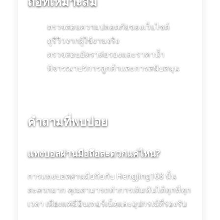
ถือที่เหมาะสม
ตรวจสอบความปลอดภัยของเว็บไซต์
ดูรีวิวจากผู้ใช้งานจริง
ตรวจสอบอัตราต่อรองและราคาน้ำ
พิจารณาบริการลูกค้าและการสนับสนุน
คำถามที่พบบ่อย
แทงบอลผ่านมือถือสะดวกแค่ไหน?
การแทงบอลผ่านมือถือกับ Hengjing168 นั้น
สะดวกมาก คุณสามารถทำการเดิมพันได้ทุกที่ทุก
เวลา เพียงแค่มีอินเทอร์เน็ตและอุปกรณ์ที่รองรับ