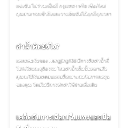
แข่งขัน ไม่ว่าจะเป็นที่ กรุงเทพฯ หรือ เชียงใหม่
คุณสามารถเข้าถึงและวางเดิมพันได้ทุกที่ทุกเวลา
ค่าน้ำคิดยังไง?
แพลตฟอร์มของ Hengjing168 มีการคิดค่าน้ำที่
โปร่งใสและยุติธรรม โดยค่าน้ำเต็มนั้นหมายถึง
คุณจะได้รับผลตอบแทนที่เหมาะสมกับการลงทุน
ของคุณ โดยไม่มีการหักค่าใช้จ่ายเพิ่มเติม
เคล็ดลับการเลือกเว็บแทงบอลมือ