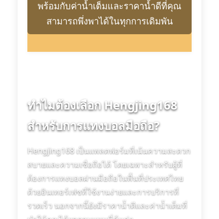
พร้อมกับค่าน้ำเต็มและราคาน้ำดีที่คุณ
สามารถพึ่งพาได้ในทุกการเดิมพัน
ทำไมต้องเลือก Hengjing168
สำหรับการแทงบอลมือถือ?
Hengjing168 เป็นแพลตฟอร์มที่เน้นความสะดวก
สบายและความเชื่อถือได้ โดยเฉพาะสำหรับผู้ที่
ต้องการแทงบอลผ่านมือถือในพื้นที่ประเทศไทย
ด้วยอินเทอร์เฟซที่ใช้งานง่ายและการบริการที่
รวดเร็ว นอกจากนี้ยังมีราคาน้ำดีและค่าน้ำเต็มที่
ทำให้คุณได้ผลตอบแทนที่คุ้มค่า