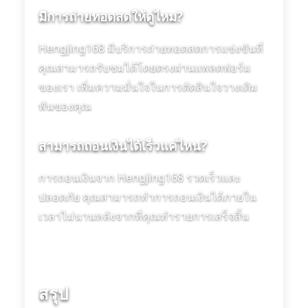
มีการถ่ายทอดสดให้ดูไหม?
Hengjing168 มีบริการถ่ายทอดสดการแข่งขันที่
คุณสามารถรับชมได้โดยตรงผ่านแพลตฟอร์ม
ของเรา เพิ่มความมั่นใจในการตัดสินใจวางเดิม
พันของคุณ
สามารถถอนเงินได้เร็วแค่ไหน?
การถอนเงินจาก Hengjing168 รวดเร็วและ
ปลอดภัย คุณสามารถทำการถอนเงินได้ภายใน
เวลาไม่นานหลังจากที่คุณทำรายการเสร็จสิ้น
สรุป