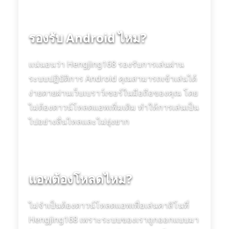
รองรับ Android ไหม?
แน่นอนว่า Hengjing168 รองรับการเล่นผ่าน
ระบบปฏิบัติการ Android คุณสามารถเข้าเล่นได้
ง่ายดายผ่านเว็บเบราว์เซอร์ในมือถือของคุณ โดย
ไม่ต้องดาวน์โหลดแอพเพิ่มเติม ทำให้การเล่นเป็น
ไปอย่างลื่นไหลและไม่ยุ่งยาก
แอพต้องโหลดไหม?
ไม่จำเป็นต้องดาวน์โหลดแอพเพื่อเล่นคาสิโนที่
Hengjing168 เพราะระบบของเราถูกออกแบบมา