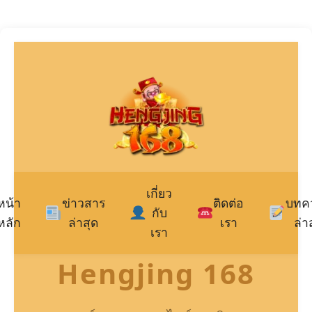
เกี่ยว
หน้า
ข่าวสาร
ติดต่อ
บทค
กับ
หลัก
ล่าสุด
เรา
ล่า
เรา
Hengjing 168