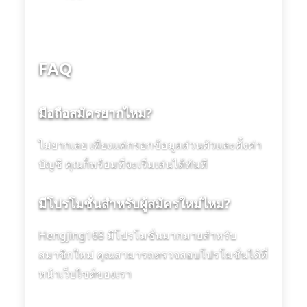
FAQ
มือถือสมัครยากไหม?
ไม่ยากเลย เพียงแค่กรอกข้อมูลส่วนตัวและตั้งค่า
บัญชี คุณก็พร้อมที่จะเริ่มเล่นได้ทันที
มีโปรโมชั่นสำหรับผู้สมัครใหม่ไหม?
Hengjing168 มีโปรโมชั่นมากมายสำหรับ
สมาชิกใหม่ คุณสามารถตรวจสอบโปรโมชั่นได้ที่
หน้าเว็บไซต์ของเรา