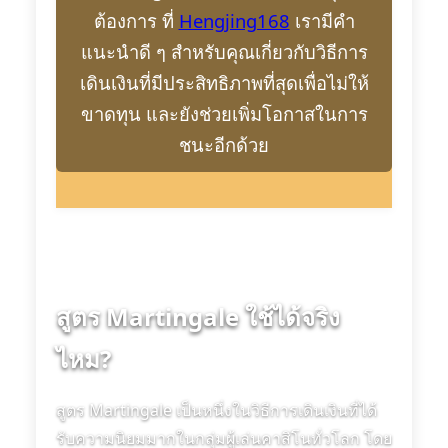
ต้องการ ที่
Hengjing168
เรามีคำ
แนะนำดี ๆ สำหรับคุณเกี่ยวกับวิธีการ
เดินเงินที่มีประสิทธิภาพที่สุดเพื่อไม่ให้
ขาดทุน และยังช่วยเพิ่มโอกาสในการ
ชนะอีกด้วย
สูตร Martingale ใช้ได้จริง
ไหม?
สูตร Martingale เป็นหนึ่งในวิธีการเดินเงินที่ได้
รับความนิยมมากในกลุ่มผู้เล่นคาสิโนทั่วโลก โดย