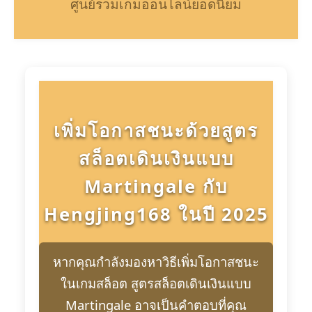
ศูนย์รวมเกมออนไลน์ยอดนิยม
เพิ่มโอกาสชนะด้วยสูตร
สล็อตเดินเงินแบบ
Martingale กับ
Hengjing168 ในปี 2025
หากคุณกำลังมองหาวิธีเพิ่มโอกาสชนะ
ในเกมสล็อต สูตรสล็อตเดินเงินแบบ
Martingale อาจเป็นคำตอบที่คุณ