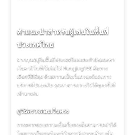
คำแนะนำสำหรับผู้เล่นในพื้นที่
ประเทศไทย
หากคุณอยู่ในพื้นที่ประเทศไทยและกำลังมองหา
เว็บคาสิโนที่เชื่อถือได้ Hengjing168 คือทาง
เลือกที่ดีที่สุด ด้วยความเป็นเว็บตรงแท้และการ
บริการที่ปลอดภัย คุณสามารถวางใจได้ทุกครั้งที่
เข้ามาเล่น
ดูวิธีตรวจสอบเว็บตรง
การตรวจสอบความเป็นเว็บตรงนั้นสามารถทำได้
โดยการดูใบเซอร์และรีวิวจากผู้เล่นคนอื่นๆ เพื่อ