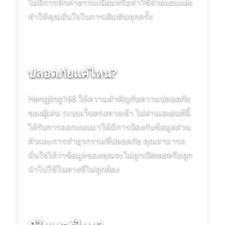
ไม่มีการหักค่าธรรมเนียมหรือค่าใช้จ่ายแอบแฝง
ทำให้คุณมั่นใจในการเดิมพันทุกครั้ง
ปลอดภัยแค่ไหน?
Hengjing168 ให้ความสำคัญกับความปลอดภัย
ของผู้เล่น ระบบเว็บตรงทางเข้า ไม่ผ่านเอเย่นต์นี้
ได้รับการออกแบบมาให้มีการป้องกันข้อมูลส่วน
ตัวและการทำธุรกรรมที่ปลอดภัย คุณสามารถ
มั่นใจได้ว่าข้อมูลของคุณจะไม่ถูกเปิดเผยหรือถูก
นำไปใช้ในทางที่ไม่ถูกต้อง