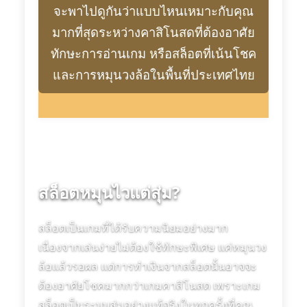
จะพาไปดูกันว่าแบบไหนเหมาะกับคุณ
มากที่สุดระหว่างคาสิโนสดที่ต้องอาศัย
ทักษะการอ่านเกม หรือสล็อตที่เน้นโชค
และการหมุนวงล้อในพื้นที่ประเทศไทย
สล็อตหมุนไวแต่สุ่ม?
สล็อตเป็นเกมที่ได้รับความนิยมอย่างมาก
เนื่องจากเล่นง่ายไม่ต้องใช้ทักษะพิเศษ แค่หมุนวง
ล้อแล้วรอผล แต่การทำเงินจากสล็อตนั้นอาจจะ
ต้องอาศัยโชคมากกว่าเกมคาสิโนสด เพราะเกม
สล็อตเป็นระบบสุ่มอย่างแท้จริงในทุกครั้งที่คุณ