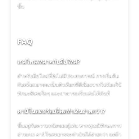
ขึ้น
FAQ
เกมไหนเหมาะกับมือใหม่?
สำหรับมือใหม่ที่ยังไม่มีประสบการณ์ การเริ่มต้น
กับสล็อตอาจจะเป็นตัวเลือกที่ดีเนื่องจากไม่ต้องใช้
ทักษะพิเศษใดๆ และสามารถเริ่มเล่นได้ทันที
คาสิโนสดหรือสล็อตทำเงินง่ายกว่า?
ขึ้นอยู่กับความถนัดของผู้เล่น หากคุณมีทักษะการ
อ่านเกม คาสิโนสดอาจจะทำเงินได้ง่ายกว่า แต่ถ้า