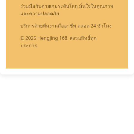
ร่วมมือกับค่ายเกมระดับโลก มั่นใจในคุณภาพ
และความปลอดภัย
บริการด้วยทีมงานมืออาชีพ ตลอด 24 ชั่วโมง
© 2025 Hengjing 168. สงวนสิทธิ์ทุก
ประการ.