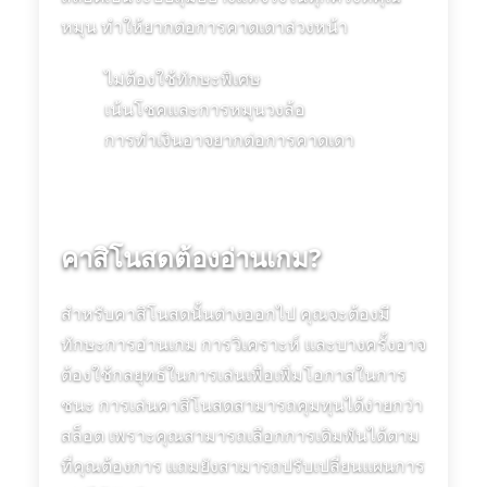
หมุน ทำให้ยากต่อการคาดเดาล่วงหน้า
ไม่ต้องใช้ทักษะพิเศษ
เน้นโชคและการหมุนวงล้อ
การทำเงินอาจยากต่อการคาดเดา
คาสิโนสดต้องอ่านเกม?
สำหรับคาสิโนสดนั้นต่างออกไป คุณจะต้องมี
ทักษะการอ่านเกม การวิเคราะห์ และบางครั้งอาจ
ต้องใช้กลยุทธ์ในการเล่นเพื่อเพิ่มโอกาสในการ
ชนะ การเล่นคาสิโนสดสามารถคุมทุนได้ง่ายกว่า
สล็อต เพราะคุณสามารถเลือกการเดิมพันได้ตาม
ที่คุณต้องการ แถมยังสามารถปรับเปลี่ยนแผนการ