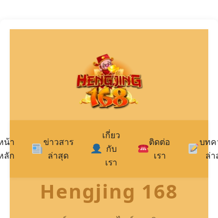
เกี่ยว
หน้า
ข่าวสาร
ติดต่อ
บทค
กับ
หลัก
ล่าสุด
เรา
ล่า
เรา
Hengjing 168