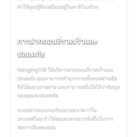
ทำให้คุณรู้สึกเหมือนอยู่ในคาสิโนจริงๆ
การฝากถอนที่รวดเร็วและ
ปลอดภัย
Hengjing168 ให้บริการฝากถอนที่รวดเร็วและ
ปลอดภัย คุณสามารถทำธุรกรรมทั้งหมดผ่านมือ
ถือได้อย่างง่ายดาย และสามารถมั่นใจได้ว่าข้อมูล
ของคุณจะปลอดภัย
ระบบฝากถอนรองรับหลายธนาคารใน
ประเทศไทย ทำให้คุณสะดวกมากยิ่งขึ้นในการ
จัดการเงินของคุณ