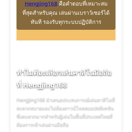
Hengjing168
คือคำตอบที่เหมาะสม
ที่สุดสำหรับคุณ เล่นผ่านเบราว์เซอร์ได้
ทันที รองรับทุกระบบปฏิบัติการ
ทำไมต้องเลือกเล่นคาสิโนมือถือ
ที่ Hengjing168
Hengjing168 นำเสนอประสบการณ์เล่นคาสิโนที่
สะดวกสบายและไม่ต้องดาวน์โหลดแอปพลิเคชัน
ซึ่งสะดวกมากสำหรับผู้เล่นในพื้นที่ประเทศไทยที่
ต้องการเข้าเล่นผ่านมือถือ