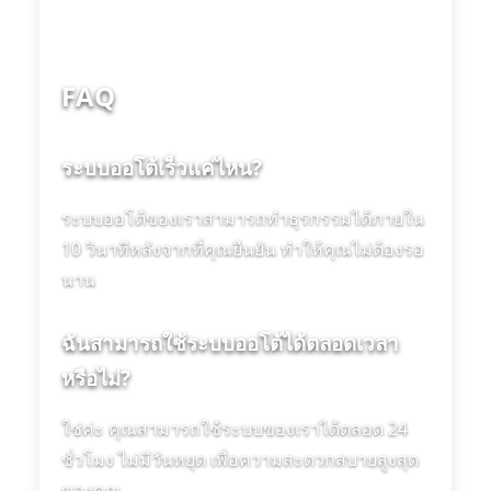
FAQ
ระบบออโต้เร็วแค่ไหน?
ระบบออโต้ของเราสามารถทำธุรกรรมได้ภายใน
10 วินาทีหลังจากที่คุณยืนยัน ทำให้คุณไม่ต้องรอ
นาน
ฉันสามารถใช้ระบบออโต้ได้ตลอดเวลา
หรือไม่?
ใช่ค่ะ คุณสามารถใช้ระบบของเราได้ตลอด 24
ชั่วโมง ไม่มีวันหยุด เพื่อความสะดวกสบายสูงสุด
ของคุณ