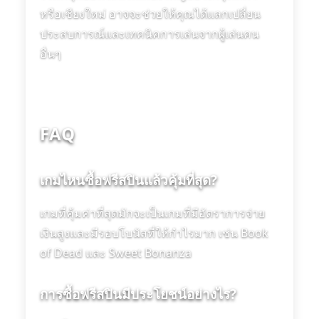
หรือเชียงใหม่ อาจจะช่วยให้คุณได้แลกเปลี่ยน
ประสบการณ์และเทคนิคการเล่นจากผู้เล่นคน
อื่นๆ
FAQ
เกมไหนซื้อฟรีสปินแล้วคุ้มที่สุด?
เกมที่คุ้มค่าที่สุดมักจะเป็นเกมที่มีอัตราการจ่าย
เงินสูงและมีรอบโบนัสที่ให้กำไรมาก เช่น Book
of Dead และ Sweet Bonanza
การซื้อฟรีสปินมีประโยชน์อย่างไร?