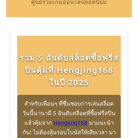
ศูนย์รวมเกมออนไลน์ยอดนิยม
รวม 5 อันดับสล็อตซื้อฟรีส
ปินคุ้มที่ Hengjing168
ในปี 2025
สำหรับเพื่อนๆ ที่ชื่นชอบการเล่นสล็อต
วันนี้นานามี 5 อันดับสล็อตที่ซื้อฟรีสปิน
แล้วคุ้มจาก
Hengjing168
มาแนะนำ
กัน! ไม่ต้องลุ้นรอบโบนัสให้เสียเวลา มา