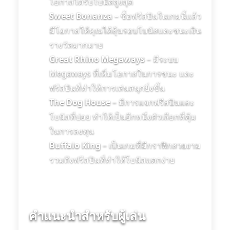
โอกาสได้รับโบนัสสูงสุด
Sweet Bonanza
– ซื้อฟรีสปินในเกมนี้แล้ว
มีโอกาสให้คุณได้ลุ้นรอบโบนัสและชนะเงิน
รางวัลมากมาย
Great Rhino Megaways
– มีระบบ
Megaways ที่เพิ่มโอกาสในการชนะ และ
ฟรีสปินที่ทำให้การเล่นสนุกยิ่งขึ้น
The Dog House
– มีการแจกฟรีสปินและ
โบนัสที่บ่อย ทำให้เป็นอีกหนึ่งตัวเลือกที่คุ้ม
ในการลงทุน
Buffalo King
– เป็นเกมที่มีกราฟิกสวยงาม
รวมถึงฟรีสปินที่ทำให้โบนัสแตกง่าย
คำแนะนำสำหรับผู้เล่น