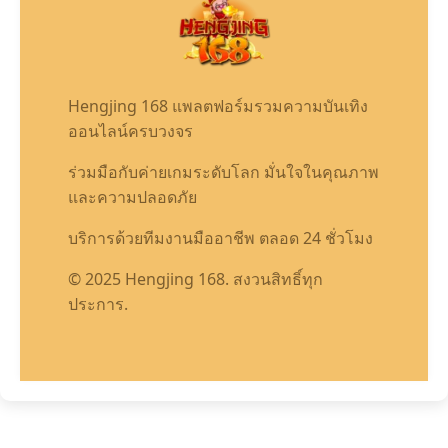
Hengjing 168 แพลตฟอร์มรวมความบันเทิง
ออนไลน์ครบวงจร
ร่วมมือกับค่ายเกมระดับโลก มั่นใจในคุณภาพ
และความปลอดภัย
บริการด้วยทีมงานมืออาชีพ ตลอด 24 ชั่วโมง
© 2025 Hengjing 168. สงวนสิทธิ์ทุก
ประการ.