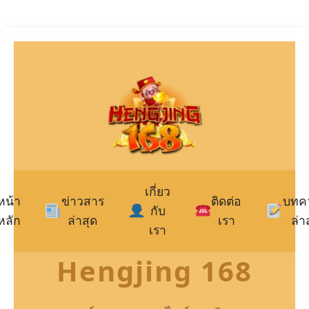
เกี่ยว
หน้า
ข่าวสาร
ติดต่อ
บทค
กับ
หลัก
ล่าสุด
เรา
ล่า
เรา
Hengjing 168