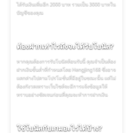
ได้รับเงินเพิ่มอีก 2000 บาท รวมเป็น 3000 บาทใน
บัญชีของคุณ
ต้องฝากเท่าไรถึงจะได้รับโบนัส?
หากคุณต้องการรับโบนัสต้อนรับนี้ คุณจำเป็นต้อง
ฝากเงินขั้นต่ำที่กำหนดโดย Hengjing168 ซึ่งอาจ
แตกต่างไปตามโปรโมชั่นที่มีอยู่ในขณะนั้น แต่ไม่
ต้องกังวลเพราะเว็บไซต์จะมีการแจ้งข้อมูลให้
ทราบอย่างชัดเจนก่อนที่คุณจะทำการฝากเงิน
ใช้โบนัสกับเกมอะไรได้บ้าง?