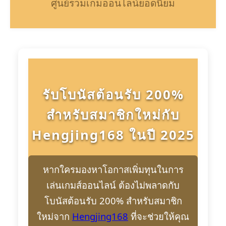
ศูนย์รวมเกมออนไลน์ยอดนิยม
รับโบนัสต้อนรับ 200%
สำหรับสมาชิกใหม่กับ
Hengjing168 ในปี 2025
หากใครมองหาโอกาสเพิ่มทุนในการ
เล่นเกมส์ออนไลน์ ต้องไม่พลาดกับ
โบนัสต้อนรับ 200% สำหรับสมาชิก
ใหม่จาก
Hengjing168
ที่จะช่วยให้คุณ