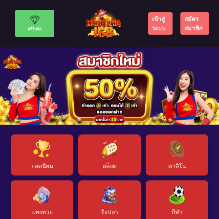
เข้าสู่
สมัคร
ระบบ
สมาชิก
ฟรีโบนัส
ยอดนิยม
สล็อต
คาสิโน
แทงหวย
ยิงปลา
กีฬา