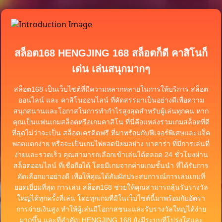
สล็อต168 HENGJING 168 สล็อตก็ดี คาสิโนก็
เด่น เล่นสนุกมากๆ
สล็อต168 เป็นเว็บไซต์ที่มีความหลากหลายในการให้บริการ สล็อต
ออนไลน์ และ คาสิโนออนไลน์ ที่คัดสรรมาเป็นอย่างดีเพื่อความ
สนุกสนานและโอกาสในการทำกำไรสูงสุดสำหรับผู้เล่นทุกคน หาก
คุณเป็นแฟนเกมสล็อตหรือเกมคาสิโน ที่นี่คือแหล่งรวมเกมสล็อตที่ดี
ที่สุดไม่ว่าจะเป็น สล็อตเครดิตฟรี ที่มาพร้อมกับฟีเจอร์พิเศษและแจ็ค
พอตแตกง่าย หรือจะเป็นเกมไพ่ยอดนิยมอย่าง บาคาร่า ที่มีการเล่นที่
ง่ายและรวดเร็ว คุณสามารถเลือกเข้าเล่นได้ตลอด 24 ชั่วโมงผ่าน
สล็อตออนไลน์ ที่เชื่อถือได้ โดยมีเกมจากค่ายเกมชั้นนำ ที่ได้รับการ
คัดเลือกมาอย่างดี เพื่อให้คุณได้สัมผัสประสบการณ์การเล่นเกมที่
ยอดเยี่ยมที่สุด การเล่น สล็อต168 ช่วยให้คุณสามารถลุ้นรับรางวัล
ใหญ่ได้ทุกครั้งที่เล่น โดยทุกเกมที่มีในเว็บไซต์นี้มาพร้อมกับอัตรา
การจ่ายเงินสูง ทำให้ผู้เล่นมีโอกาสชนะและรับรางวัลใหญ่ได้ง่าย
มากขึ้น และที่สำคัญ HENGJING 168 ยังมีระบบที่โปร่งใสและ