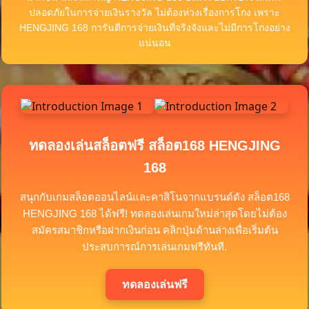
ปลอดภัยในการจ่ายเงินรางวัล ไม่ต้องห่วงเรื่องการโกง เพราะ
HENGJING 168 การันตีการจ่ายเงินที่จริงจังและไม่มีการโกงอย่าง
แน่นอน
ทดลองเล่นสล็อตฟรี สล็อต168 HENGJING
168
สนุกกับเกมสล็อตออนไลน์และคาสิโนจากแบรนด์ดัง สล็อต168
HENGJING 168 ได้ฟรี! ทดลองเล่นเกมใหม่ล่าสุดโดยไม่ต้อง
สมัครสมาชิกหรือฝากเงินก่อน คลิกปุ่มด้านล่างเพื่อเริ่มต้น
ประสบการณ์การเล่นเกมฟรีทันที.
ทดลองเล่นฟรี